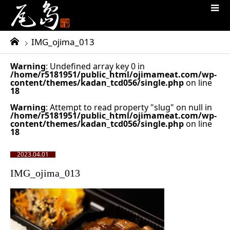
IMG_ojima_013
Warning
: Undefined array key 0 in
/home/r5181951/public_html/ojimameat.com/wp-
content/themes/kadan_tcd056/single.php
on line
18
Warning
: Attempt to read property "slug" on null in
/home/r5181951/public_html/ojimameat.com/wp-
content/themes/kadan_tcd056/single.php
on line
18
2023.04.01
IMG_ojima_013