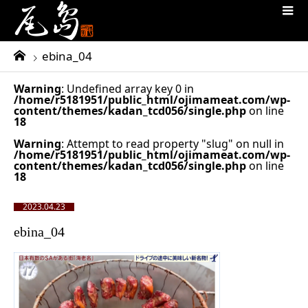
ebina_04
Warning
: Undefined array key 0 in
/home/r5181951/public_html/ojimameat.com/wp-
content/themes/kadan_tcd056/single.php
on line
18
Warning
: Attempt to read property "slug" on null in
/home/r5181951/public_html/ojimameat.com/wp-
content/themes/kadan_tcd056/single.php
on line
18
2023.04.23
ebina_04