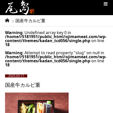
国産牛カルビ重
Warning
: Undefined array key 0 in
/home/r5181951/public_html/ojimameat.com/wp-
content/themes/kadan_tcd056/single.php
on line
18
Warning
: Attempt to read property "slug" on null in
/home/r5181951/public_html/ojimameat.com/wp-
content/themes/kadan_tcd056/single.php
on line
18
2025.03.17
国産牛カルビ重