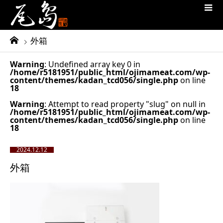
外箱
Warning
: Undefined array key 0 in
/home/r5181951/public_html/ojimameat.com/wp-
content/themes/kadan_tcd056/single.php
on line
18
Warning
: Attempt to read property "slug" on null in
/home/r5181951/public_html/ojimameat.com/wp-
content/themes/kadan_tcd056/single.php
on line
18
2024.12.12
外箱