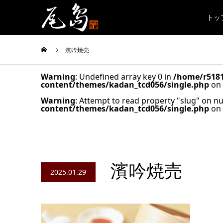
トッ
濱吟焼売
Warning
: Undefined array key 0 in
/home/r518
content/themes/kadan_tcd056/single.php
on 
Warning
: Attempt to read property "slug" on nu
content/themes/kadan_tcd056/single.php
on 
濱吟焼売
2025.01.29