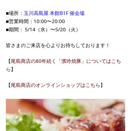
■場所：
玉川高島屋 本館B1F 催会場
■営業時間：10:00〜20:00
■期間： 5/14（水）〜5/20（火）
皆さまのご来店を心よりお待ちしております！
【
尾島商店の80年続く「濱吟焼豚」についてはこち
ら
】
【
尾島商店のオンラインショップはこちら
】