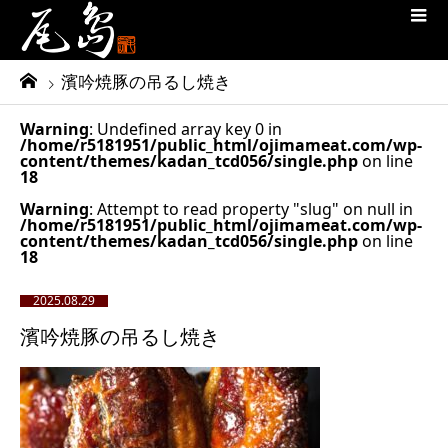
濱吟焼豚の吊るし焼き
Warning
: Undefined array key 0 in
/home/r5181951/public_html/ojimameat.com/wp-
content/themes/kadan_tcd056/single.php
on line
18
Warning
: Attempt to read property "slug" on null in
/home/r5181951/public_html/ojimameat.com/wp-
content/themes/kadan_tcd056/single.php
on line
18
2025.08.29
濱吟焼豚の吊るし焼き